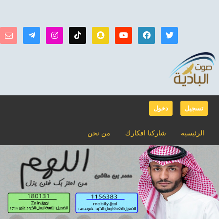
تسجيل
دخول
الرئيسيه
شاركنا افكارك
من نحن