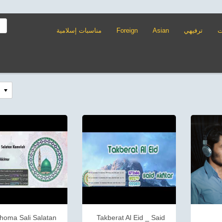
ت
ترفيهي
Asian
Foreign
مناسبات إسلامية
ahoma Sali Salatan
Takberat Al Eid _ Said