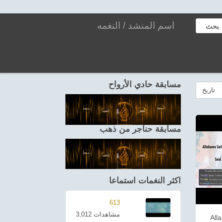
بحث
مسابقة حادي الأرواح
تاريخ
مسابقة حناجر من ذهب
اكثر النغمات استماعا
613
3,012 مشاهدات
All