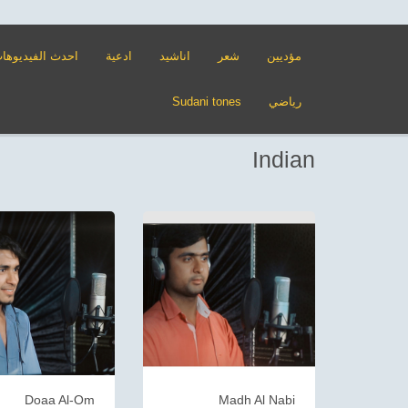
مؤديين
شعر
اناشيد
ادعية
احدث الفيديوها
رياضي
Sudani tones
Indian
Doaa Al-Om
Madh Al Nabi