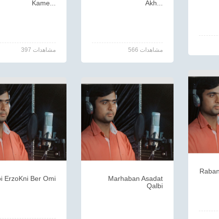
Kame...
Akh...
566 مشاهدات
397 مشاهدات
Raban
i ErzoKni Ber Omi
Marhaban Asadat
Qalbi