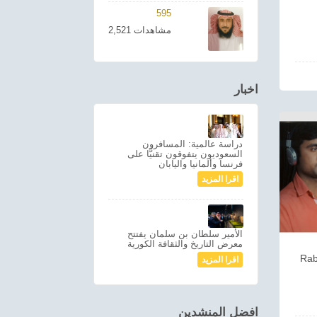
595
2,521 مشاهدات
اخبار
دراسة عالمية: المسافرون
السعوديون يتفوقون تقنيًّا على
فرنسا وألمانيا واليابان
اقرا المزيد
الأمير سلطان بن سلمان يفتتح
معرض التاريخ والثقافة الكورية
Rab
اقرا المزيد
افضل المنشدين