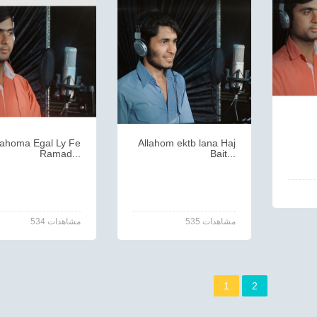
lahoma Egal Ly Fe
Allahom ektb lana Haj
Ramad...
Bait...
535 مشاهدات
534 مشاهدات
1
2