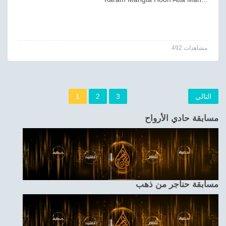
492 مشاهدات
التالي
3
2
1
مسابقة حادي الأرواح
مسابقة حناجر من ذهب