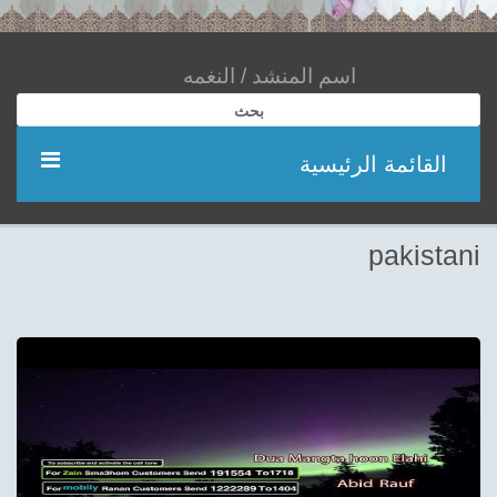
بحث
القائمة الرئيسية
مؤديين
pakistani
شعر
اناشيد
ادعية
احدث الفيديوهات