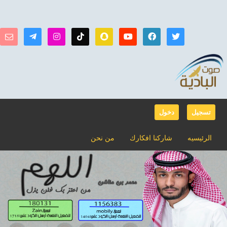
تسجيل
دخول
الرئيسيه
شاركنا افكارك
من نحن