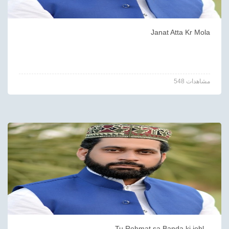
Janat Atta Kr Mola
548 مشاهدات
Tu Rehmat sa Banda ki johl...