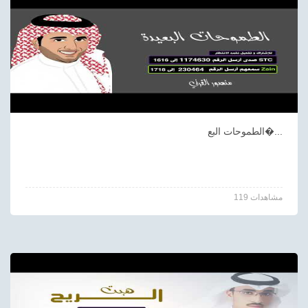
الطموحات البع�...
119 مشاهدات