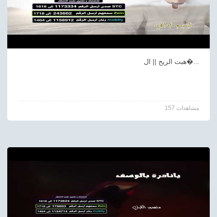
هبت الريح || ال�...
157 مشاهدات