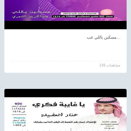
مسكين ياللي عب...
156 مشاهدات