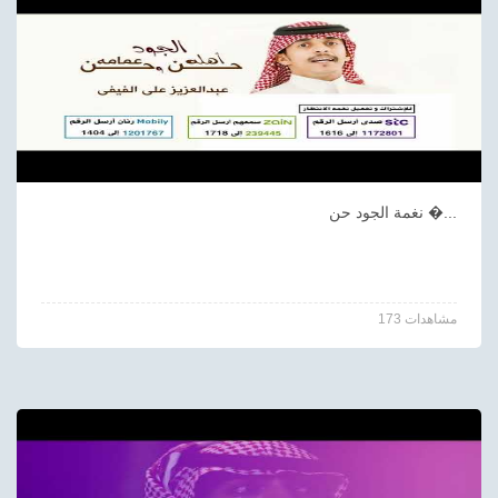
نغمة الجود حن �...
173 مشاهدات