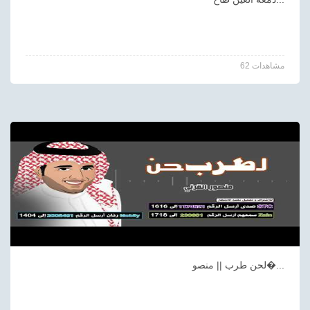
62 مشاهدات
لحن طرب || منصو�...