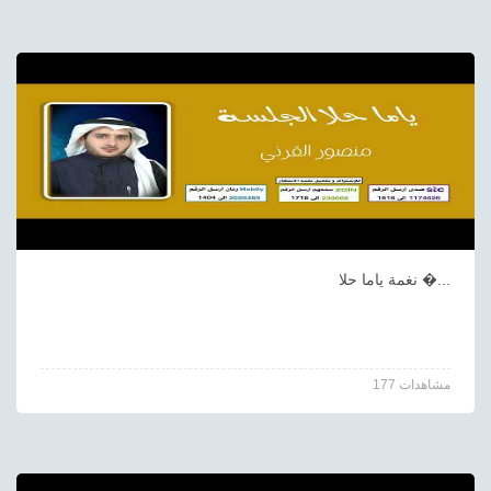
نغمة ياما حلا �...
177 مشاهدات