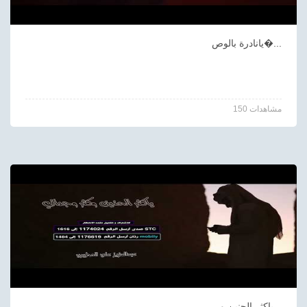
يانادرة بالوص�...
150 مشاهدات
ياكثر الحنين و...