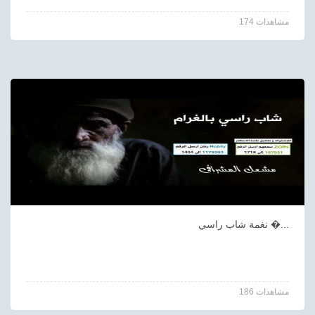
174 مشاهدات
نغمة شاب راسي �...
186 مشاهدات