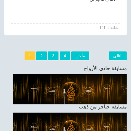
141 مشاهدات
التالي
مأخرا
4
3
2
1
مسابقة حادي الأرواح
مسابقة حناجر من ذهب