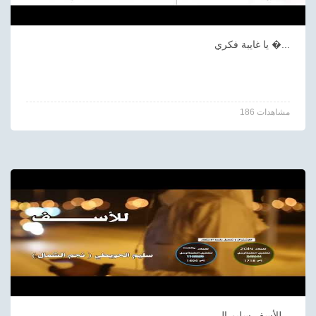
يا غايبة فكري �...
186 مشاهدات
للأسف سليم ال...