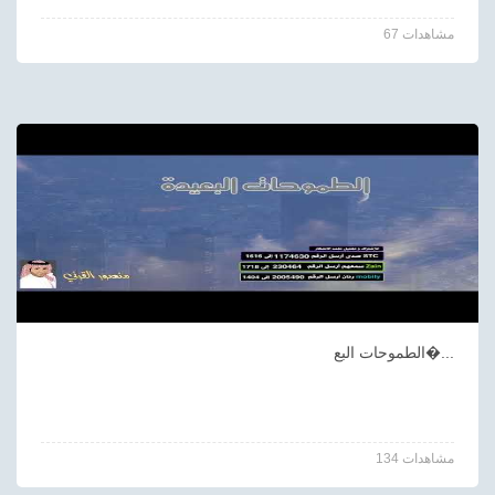
67 مشاهدات
الطموحات البع�...
134 مشاهدات