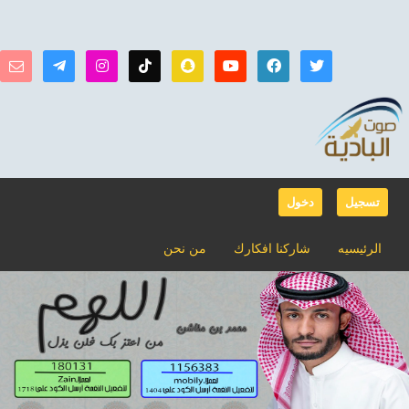
تسجيل
دخول
الرئيسيه
شاركنا افكارك
من نحن