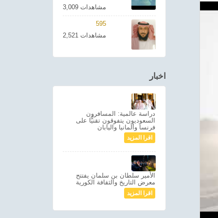
3,009 مشاهدات
595
2,521 مشاهدات
اخبار
دراسة عالمية: المسافرون
السعوديون يتفوقون تقنيًّا على
فرنسا وألمانيا واليابان
اقرا المزيد
الأمير سلطان بن سلمان يفتتح
معرض التاريخ والثقافة الكورية
اقرا المزيد