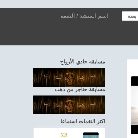
بحث
مسابقة حادي الأرواح
مسابقة حناجر من ذهب
اكثر النغمات استماعا
613