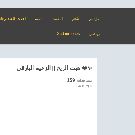
مؤديين
شعر
اناشيد
ادعية
احدث الفيديوها
Sudani tones
رياضي
هبت الريح || الزعيم البارقي ❤️✨
159
مشاهدات
0
0