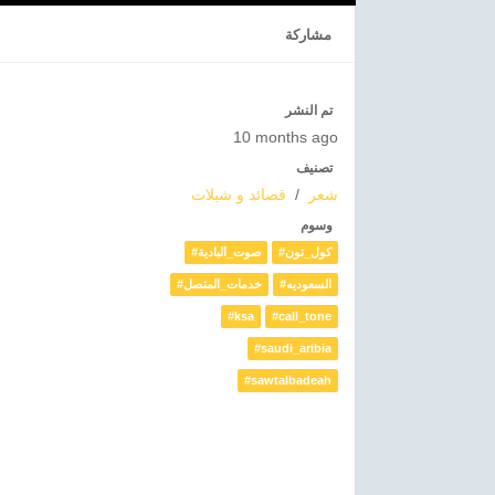
مشاركة
تم النشر
10 months ago
تصنيف
قصائد و شيلات
/
شعر
وسوم
#كول_تون
#صوت_البادية
#السعوديه
#خدمات_المتصل
#ksa
#call_tone
#saudi_aribia
#sawtalbadeah