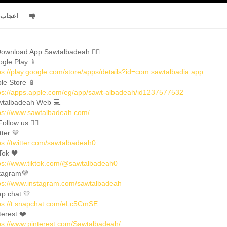
اعجاب
ownload App Sawtalbadeah 👇🏼
gle Play 📱
ps://play.google.com/store/apps/details?id=com.sawtalbadia.app
le Store 📱
ps://apps.apple.com/eg/app/sawt-albadeah/id1237577532
talbadeah Web 💻
ps://www.sawtalbadeah.com/
Follow us 👇🏼
tter 💙
ps://twitter.com/sawtalbadeah0
Tok 🖤
ps://www.tiktok.com/@sawtalbadeah0
tagram💜
ps://www.instagram.com/sawtalbadeah
p chat 💛
ps://t.snapchat.com/eLc5CmSE
terest ❤️
ps://www.pinterest.com/Sawtalbadeah/