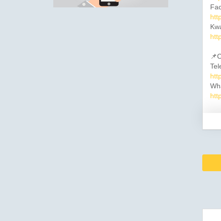
Fac
htt
Kwa
htt
📌C
Tel
htt
Wh
htt