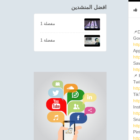
افضل المنشدين
1 مفضلة
📌D
Goo
1 مفضلة
htt
App
htt
Saw
htt
📌 
Twi
htt
Tik
htt
Ins
htt
Sna
htt
Pin
htt