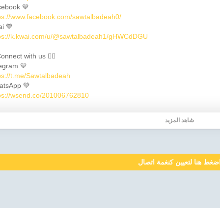
ebook 💙
ps://www.facebook.com/sawtalbadeah0/
i 💙
ps://k.kwai.com/u/@sawtalbadeah1/gHWCdDGU
onnect with us 👇🏼
egram 💙
ps://t.me/Sawtalbadeah
atsApp 💚
ps://wsend.co/201006762810
شاهد المزيد
ضغط هنا لتعيين كنغمة اتصال