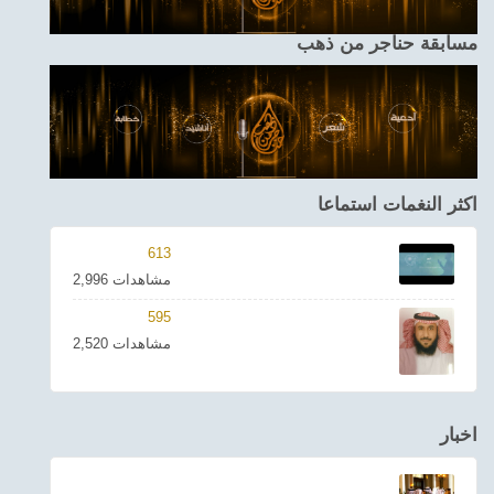
مسابقة حناجر من ذهب
اكثر النغمات استماعا
613
2,996 مشاهدات
595
2,520 مشاهدات
اخبار