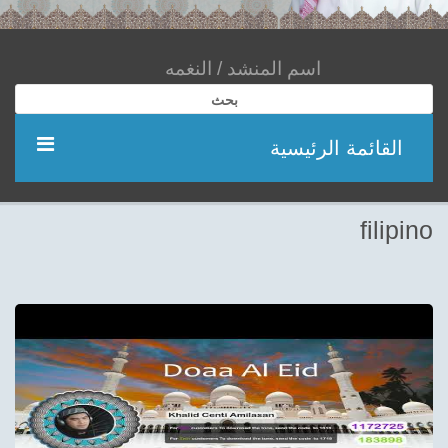
بحث
القائمة الرئيسية
مؤديين
filipino
شعر
اناشيد
ادعية
احدث الفيديوهات