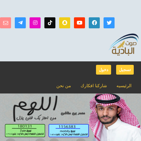
تسجيل
دخول
الرئيسيه
شاركنا افكارك
من نحن