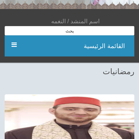
بحث
القائمة الرئيسية
مؤديين
رمضانيات
شعر
اناشيد
ادعية
احدث الفيديوهات