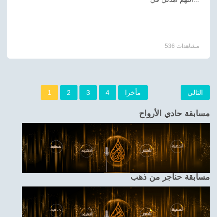
536 مشاهدات
التالي
مأخرا
4
3
2
1
مسابقة حادي الأرواح
مسابقة حناجر من ذهب