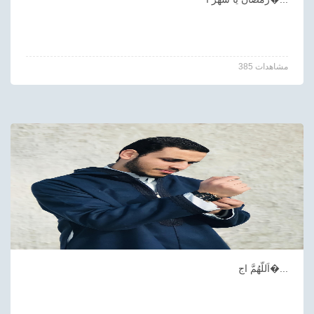
385 مشاهدات
اَللّهُمَّ اج�...