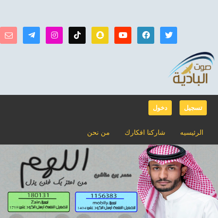
تسجيل
دخول
الرئيسيه
شاركنا افكارك
من نحن