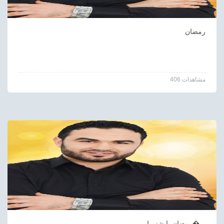
رمضان
406 مشاهدات
رمضان يا شهر ا�...