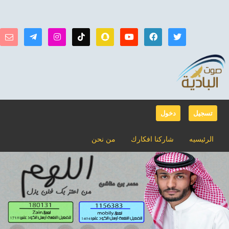
تسجيل
دخول
الرئيسيه
شاركنا افكارك
من نحن