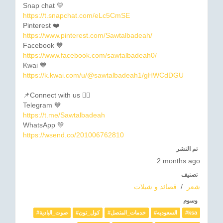
Snap chat 💛
https://t.snapchat.com/eLc5CmSE
Pinterest ❤️
https://www.pinterest.com/Sawtalbadeah/
Facebook 💙
https://www.facebook.com/sawtalbadeah0/
Kwai 💙
https://k.kwai.com/u/@sawtalbadeah1/gHWCdDGU
📌Connect with us 👇🏼
Telegram 💙
https://t.me/Sawtalbadeah
WhatsApp 💚
https://wsend.co/201006762810
تم النشر
2 months ago
تصنيف
قصائد و شيلات
/
شعر
وسوم
#صوت_البادية
#كول_تون
#خدمات_المتصل
#السعوديه
#ksa