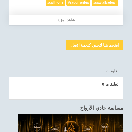
#call_tone
#saudi_aribia
#sawtalbadeah
شاهد المزيد
اضغط هنا لتعيين كنغمة اتصال
تعليقات
0 تعليقات
مسابقة حادي الأرواح