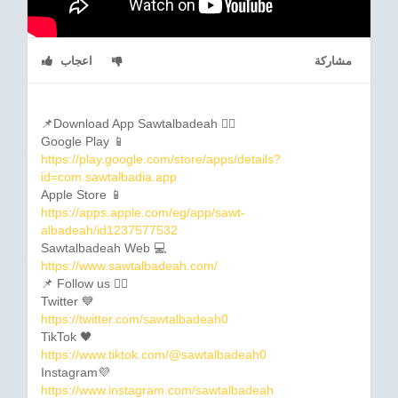
مشاركة
اعجاب
📌Download App Sawtalbadeah 👇🏼
Google Play 📱
https://play.google.com/store/apps/details?
id=com.sawtalbadia.app
Apple Store 📱
https://apps.apple.com/eg/app/sawt-
albadeah/id1237577532
Sawtalbadeah Web 💻
https://www.sawtalbadeah.com/
📌 Follow us 👇🏼
Twitter 💙
https://twitter.com/sawtalbadeah0
TikTok 🖤
https://www.tiktok.com/@sawtalbadeah0
Instagram💜
https://www.instagram.com/sawtalbadeah