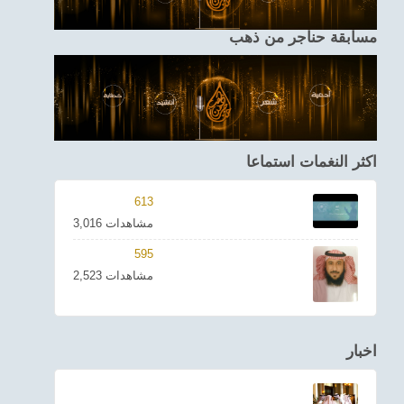
مسابقة حناجر من ذهب
اكثر النغمات استماعا
613
3,016 مشاهدات
595
2,523 مشاهدات
اخبار