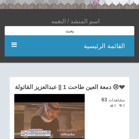
بحث
القائمة الرئيسية
مؤديين
شعر
دمعة العين طاحت 1 || عبدالعزيز القاتولة 😢💔
اناشيد
63
مشاهدات
0
0
ادعية
احدث الفيديوهات