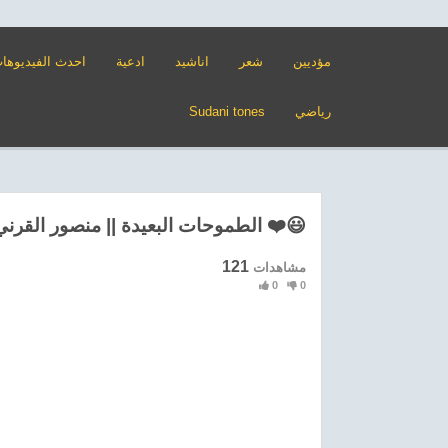
مؤديين
شعر
اناشيد
ادعية
احدث الفيديوها
Sudani tones
رياضي
الطموحات البعيدة || منصور القرني ❤️😃
121
مشاهدات
0
0