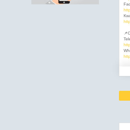
Fac
htt
Kwa
htt
📌C
Tel
htt
Wh
htt