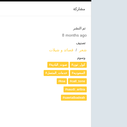
مشاركة
تم النشر
8 months ago
تصنيف
قصائد و شيلات
/
شعر
وسوم
#كول_تون
#صوت_البادية
#السعوديه
#خدمات_المتصل
#ksa
#call_tone
#saudi_aribia
#sawtalbadeah