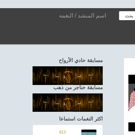
بحث
مسابقة حادي الأرواح
مسابقة حناجر من ذهب
اكثر النغمات استماعا
613