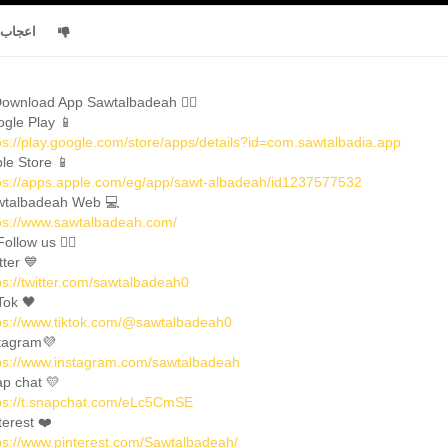
اعجاب
ownload App Sawtalbadeah 👇🏼
gle Play 📱
ps://play.google.com/store/apps/details?id=com.sawtalbadia.app
le Store 📱
ps://apps.apple.com/eg/app/sawt-albadeah/id1237577532
talbadeah Web 💻
ps://www.sawtalbadeah.com/
Follow us 👇🏼
tter 💙
ps://twitter.com/sawtalbadeah0
Tok 🖤
ps://www.tiktok.com/@sawtalbadeah0
tagram💜
ps://www.instagram.com/sawtalbadeah
p chat 💛
ps://t.snapchat.com/eLc5CmSE
terest ❤️
ps://www.pinterest.com/Sawtalbadeah/