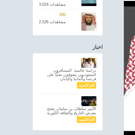
3,024 مشاهدات
595
2,526 مشاهدات
اخبار
دراسة عالمية: المسافرون
السعوديون يتفوقون تقنيًّا على
فرنسا وألمانيا واليابان
اقرا المزيد
الأمير سلطان بن سلمان يفتتح
معرض التاريخ والثقافة الكورية
اقرا المزيد