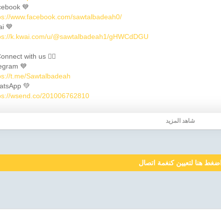
ebook 💙
ps://www.facebook.com/sawtalbadeah0/
i 💙
ps://k.kwai.com/u/@sawtalbadeah1/gHWCdDGU
onnect with us 👇🏼
egram 💙
ps://t.me/Sawtalbadeah
atsApp 💚
ps://wsend.co/201006762810
شاهد المزيد
ضغط هنا لتعيين كنغمة اتصال