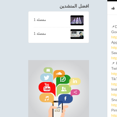
افضل المنشدين
1 مفضلة
📌D
Goo
1 مفضلة
htt
App
htt
Saw
htt
📌 
Twi
htt
Tik
htt
Ins
htt
Sna
htt
Pin
htt