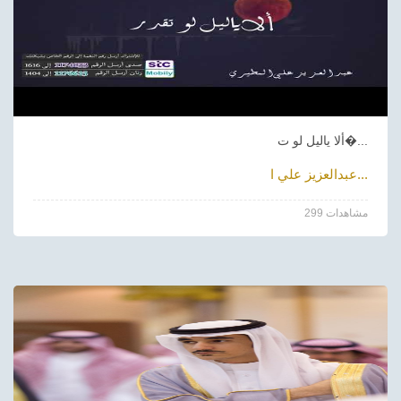
ألا ياليل لو ت�...
عبدالعزيز علي ا...
299 مشاهدات