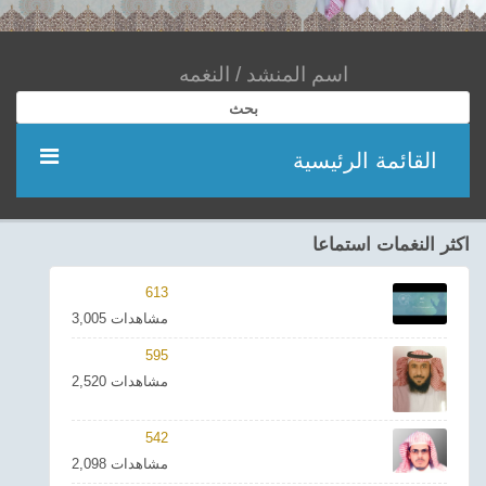
بحث
القائمة الرئيسية
مؤديين
اكثر النغمات استماعا
شعر
613
3,005 مشاهدات
اناشيد
595
2,520 مشاهدات
ادعية
542
احدث الفيديوهات
2,098 مشاهدات