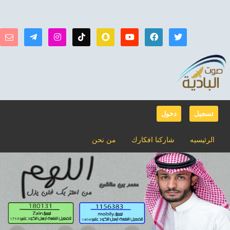
تسجيل
دخول
الرئيسيه
شاركنا افكارك
من نحن