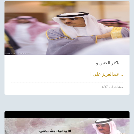
ياكثر الحنين و...
عبدالعزيز علي ا...
497 مشاهدات