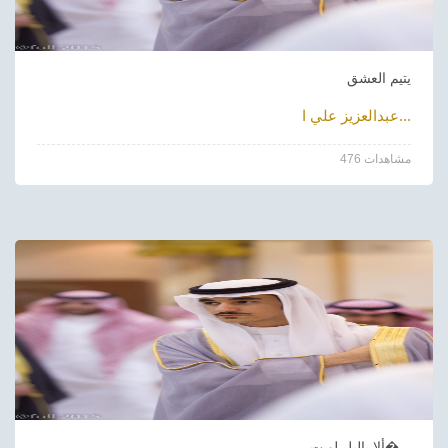
يتيم العشق
عبدالعزيز علي ا...
476 مشاهدات
ألا ياليل لو ت�...