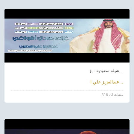
شيلة سعودية - غ...
عبدالعزيز علي ا...
316 مشاهدات