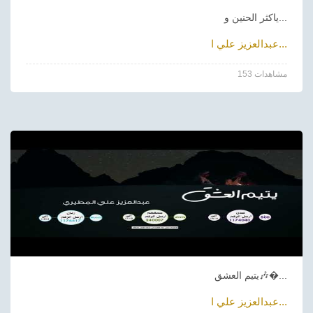
ياكثر الحنين و...
عبدالعزيز علي ا...
153 مشاهدات
يتيم العشق🎶�...
عبدالعزيز علي ا...