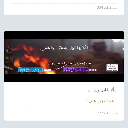
224 مشاهدات
ألا يا ليل وش ب...
عبدالعزيز علي ا...
277 مشاهدات