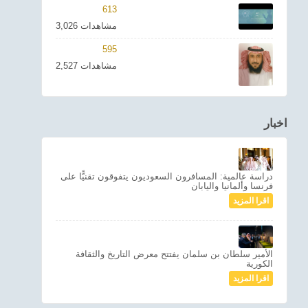
613
3,026 مشاهدات
595
2,527 مشاهدات
اخبار
دراسة عالمية: المسافرون السعوديون يتفوقون تقنيًّا على
فرنسا وألمانيا واليابان
اقرا المزيد
الأمير سلطان بن سلمان يفتتح معرض التاريخ والثقافة
الكورية
اقرا المزيد