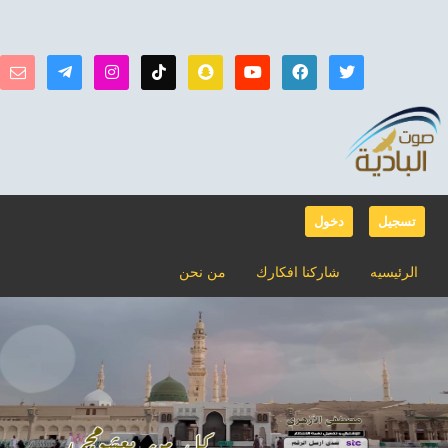
تسجيل
دخول
الرئيسيه
شاركنا افكارك
من نحن