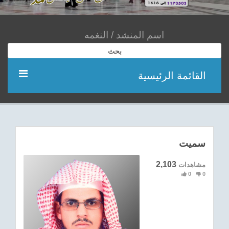
بحث
القائمة الرئيسية
مؤديين
شعر
سميت
اناشيد
2,103
مشاهدات
0
0
ادعية
احدث الفيديوهات