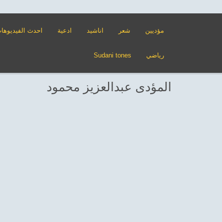
مؤديين
شعر
اناشيد
ادعية
احدث الفيديوها
رياضي
Sudani tones
المؤدى عبدالعزيز محمود