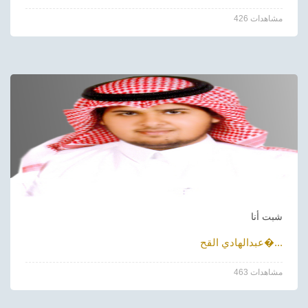
426 مشاهدات
شبت أنا
عبدالهادي القح�...
463 مشاهدات