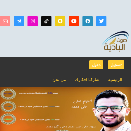
تسجيل
دخول
الرئيسيه
شاركنا افكارك
من نحن