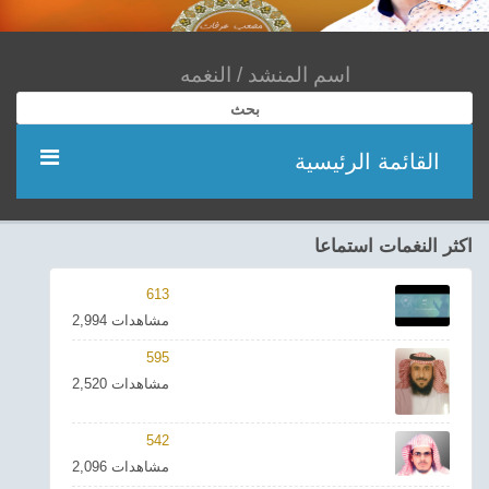
بحث
القائمة الرئيسية
مؤديين
اكثر النغمات استماعا
شعر
613
2,994 مشاهدات
اناشيد
595
2,520 مشاهدات
ادعية
542
احدث الفيديوهات
2,096 مشاهدات