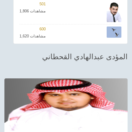
501
ترفيهي
1,806 مشاهدات
Asian
600
Foreign
1,620 مشاهدات
مناسبات إسلامية
المؤدى عبدالهادي القحطاني
رياضي
Sudani tones