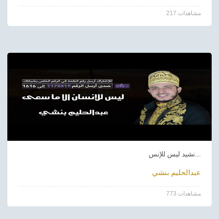
217 مشاهدات
نشيد ليس للإنس...
عبدالحليم بنشي
773 مشاهدات