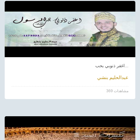
اغفر ذنوبي بحب...
عبدالحليم بنشي
369 مشاهدات