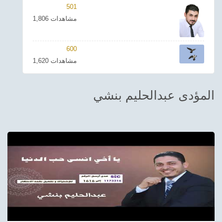
501
ترفيهي
1,806 مشاهدات
Asian
600
Foreign
1,620 مشاهدات
مناسبات إسلامية
المؤدى عبدالحليم بنشي
رياضي
Sudani tones