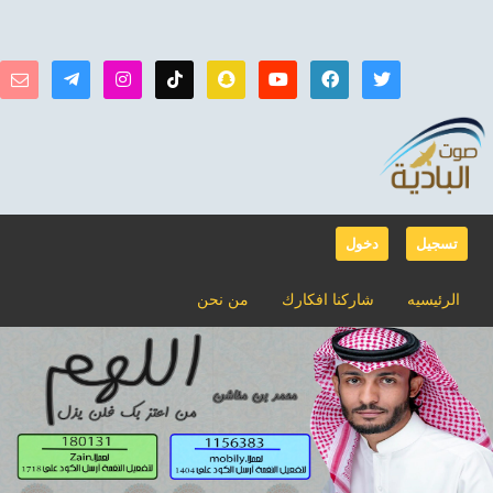
تسجيل
دخول
الرئيسيه
شاركنا افكارك
من نحن