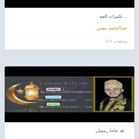
تكبيرات العيد ...
عبدالحليم بنشي
474 مشاهدات
قد جاءنا رمضان...