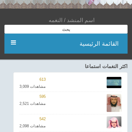
بحث
القائمة الرئيسية
مؤديين
اكثر النغمات استماعا
شعر
613
3,009 مشاهدات
اناشيد
595
2,521 مشاهدات
ادعية
542
احدث الفيديوهات
2,098 مشاهدات