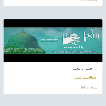
333 مشاهدات
حبيبي يا محمد -...
عبدالحليم بنشي
391 مشاهدات