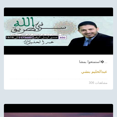
استمتعوا بمشا�...
عبدالحليم بنشي
306 مشاهدات