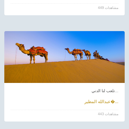
449 مشاهدات
تلعب لنا الدني...
عبدالله المطير�...
443 مشاهدات