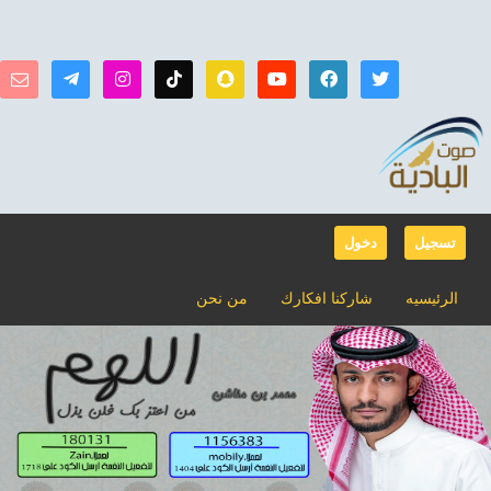
تسجيل
دخول
الرئيسيه
شاركنا افكارك
من نحن