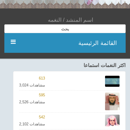
بحث
القائمة الرئيسية
مؤديين
اكثر النغمات استماعا
شعر
613
3,024 مشاهدات
اناشيد
595
2,526 مشاهدات
ادعية
542
احدث الفيديوهات
2,102 مشاهدات