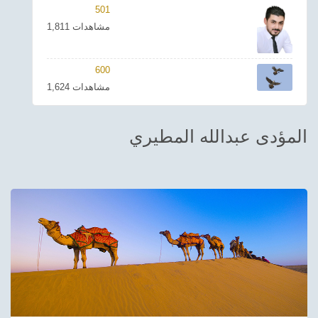
501
ترفيهي
1,811 مشاهدات
Asian
600
Foreign
1,624 مشاهدات
مناسبات إسلامية
المؤدى عبدالله المطيري
رياضي
Sudani tones