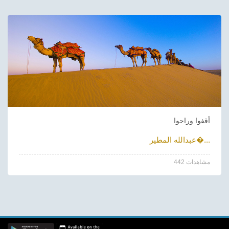
أقفوا وراحوا
عبدالله المطير�...
442 مشاهدات