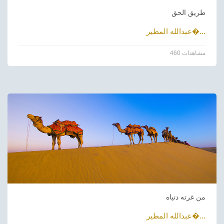
طريق الحق
عبدالله المطير�...
460 مشاهدات
من غرته دنياه
عبدالله المطير�...