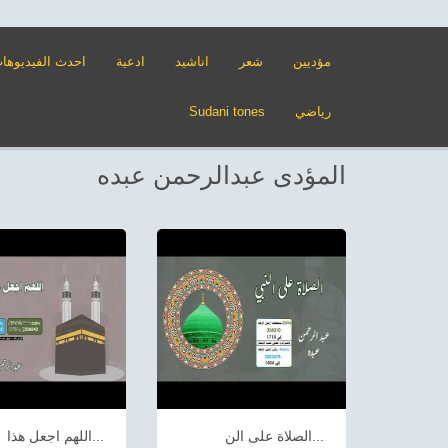
مؤديين
شعر
اناشيد
ادعية
احدث الفيديوها
رياضي
Sudani tones
المؤدى عبدالرحمن عبده
الصلاة على الن...
اللهم اجعل هذا...