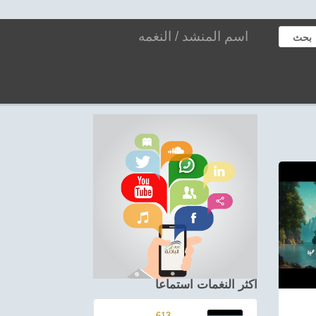
بحث
اكثر النغمات استماعا
613