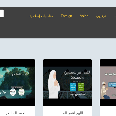
ت
ترفيهي
Asian
Foreign
مناسبات إسلامية
اللهم اغفر للم...
الحمد لله العز...