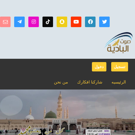
تسجيل
دخول
الرئيسيه
شاركنا افكارك
من نحن