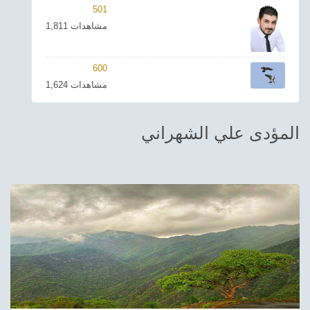
501
ترفيهي
1,811 مشاهدات
Asian
600
Foreign
1,624 مشاهدات
مناسبات إسلامية
المؤدى علي الشهراني
رياضي
Sudani tones