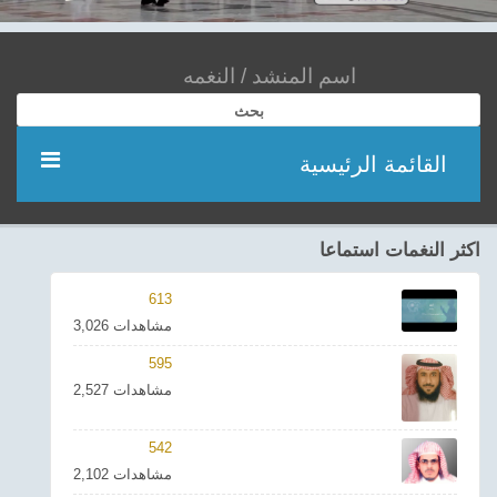
بحث
القائمة الرئيسية
مؤديين
اكثر النغمات استماعا
شعر
613
3,026 مشاهدات
اناشيد
595
2,527 مشاهدات
ادعية
542
احدث الفيديوهات
2,102 مشاهدات