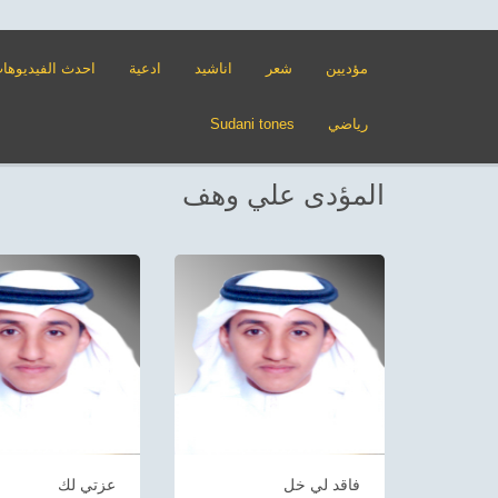
مؤديين
شعر
اناشيد
ادعية
احدث الفيديوها
رياضي
Sudani tones
المؤدى علي وهف
فاقد لي خل
عزتي لك