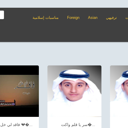
ت
ترفيهي
Asian
Foreign
مناسبات إسلامية
سر يا قلم واكت�...
فاقد لي خل 💔�...