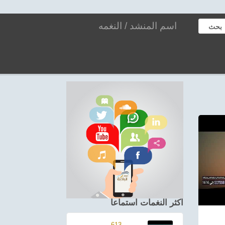
بحث
اكثر النغمات استماعا
613