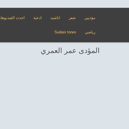
مؤديين
شعر
اناشيد
ادعية
احدث الفيديوها
رياضي
Sudani tones
المؤدى عمر العمري