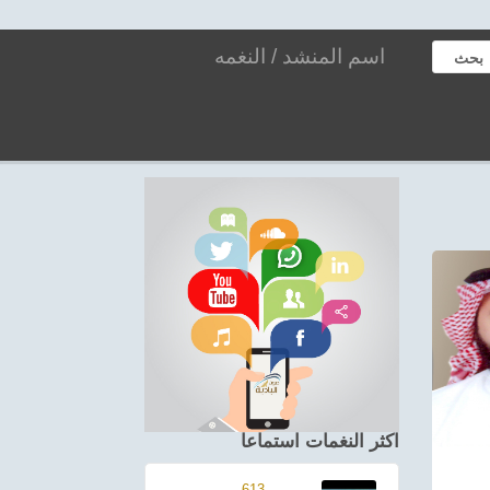
بحث
اكثر النغمات استماعا
613