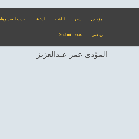
مؤديين
شعر
اناشيد
ادعية
احدث الفيديوها
رياضي
Sudani tones
المؤدى عمر عبدالعزيز