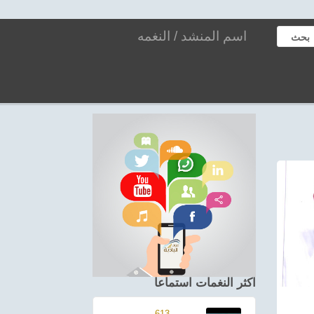
بحث
اكثر النغمات استماعا
613