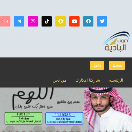
تسجيل
دخول
الرئيسيه
شاركنا افكارك
من نحن