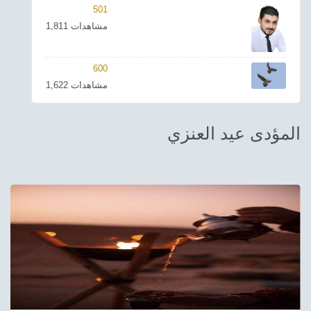
501
ترفيهي
1,811 مشاهدات
Asian
600
Foreign
1,622 مشاهدات
مناسبات إسلامية
المؤدى عيد العنزي
رياضي
Sudani tones