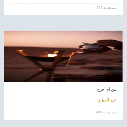
454 مشاهدات
من أي جرح
عيد العنزي
449 مشاهدات