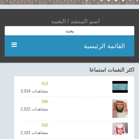
بحث
القائمة الرئيسية
مؤديين
اكثر النغمات استماعا
شعر
613
3,014 مشاهدات
اناشيد
595
2,522 مشاهدات
ادعية
542
احدث الفيديوهات
2,101 مشاهدات