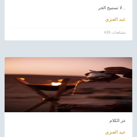
لا تستبيح الجر...
عيد العنزي
438 مشاهدات
عز الكلام
عيد العنزي