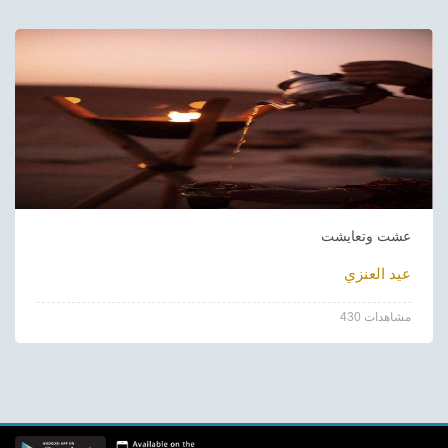
عشت وتعايشت
عيد العنزي
430 مشاهدات