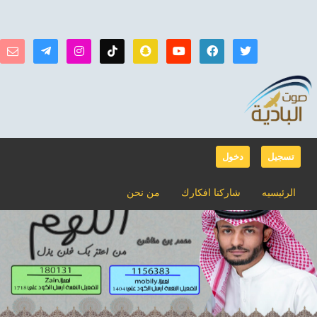
تسجيل
دخول
الرئيسيه
شاركنا افكارك
من نحن