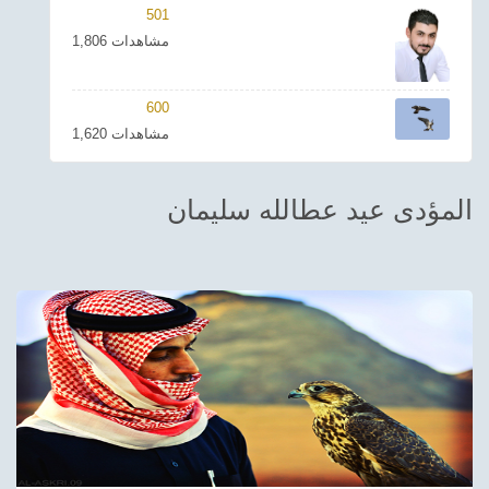
501
ترفيهي
1,806 مشاهدات
Asian
600
Foreign
1,620 مشاهدات
مناسبات إسلامية
المؤدى عيد عطالله سليمان
رياضي
Sudani tones