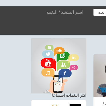
بحث
اكثر النغمات استماعا
613