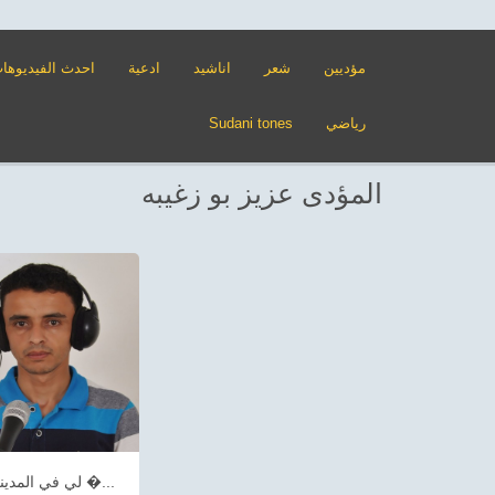
مؤديين
شعر
اناشيد
ادعية
احدث الفيديوها
رياضي
Sudani tones
المؤدى عزيز بو زغيبه
لي في المدينة �...