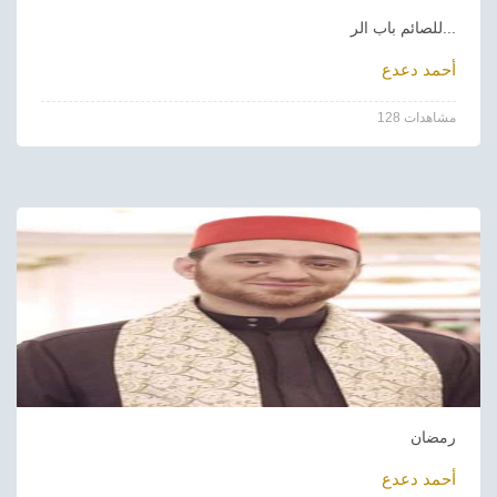
للصائم باب الر...
أحمد دعدع
128 مشاهدات
رمضان
أحمد دعدع