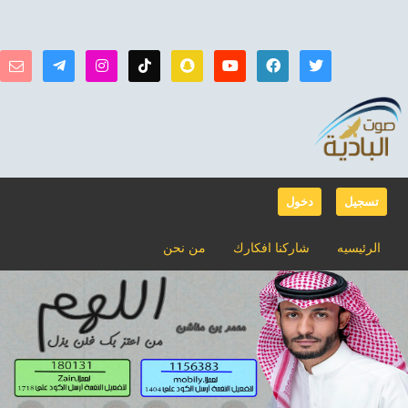
تسجيل
دخول
الرئيسيه
شاركنا افكارك
من نحن