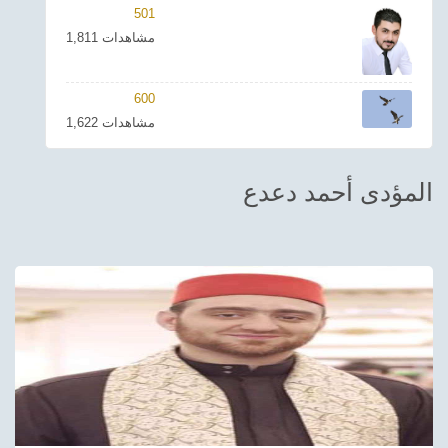
501
ترفيهي
1,811 مشاهدات
Asian
600
Foreign
1,622 مشاهدات
مناسبات إسلامية
المؤدى أحمد دعدع
رياضي
Sudani tones