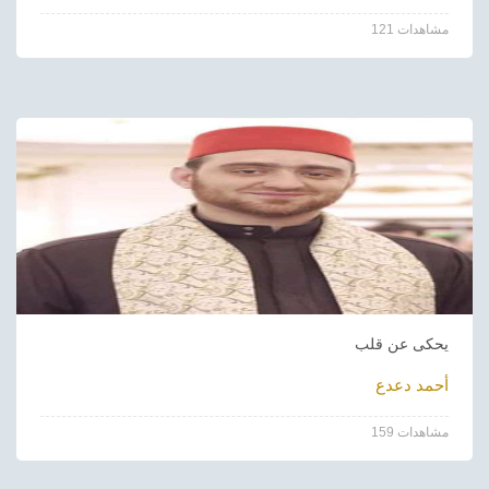
121 مشاهدات
يحكى عن قلب
أحمد دعدع
159 مشاهدات