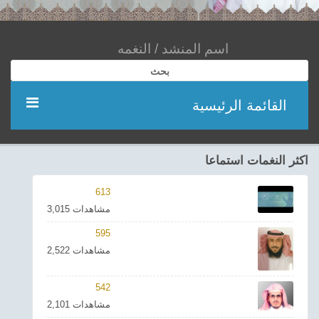
بحث
القائمة الرئيسية
مؤديين
اكثر النغمات استماعا
شعر
613
3,015 مشاهدات
اناشيد
595
2,522 مشاهدات
ادعية
542
احدث الفيديوهات
2,101 مشاهدات