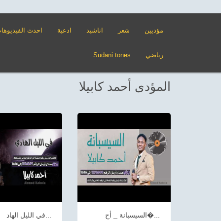
مؤديين
شعر
اناشيد
ادعية
احدث الفيديوها
رياضي
Sudani tones
المؤدى أحمد كابيلا
السيسبانة _ أح�...
في الليل الهاد...