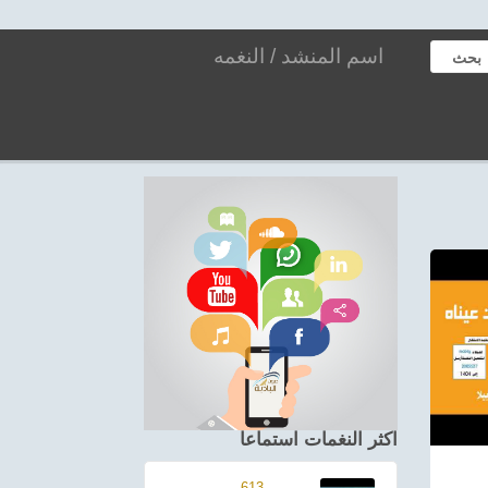
بحث
اكثر النغمات استماعا
613