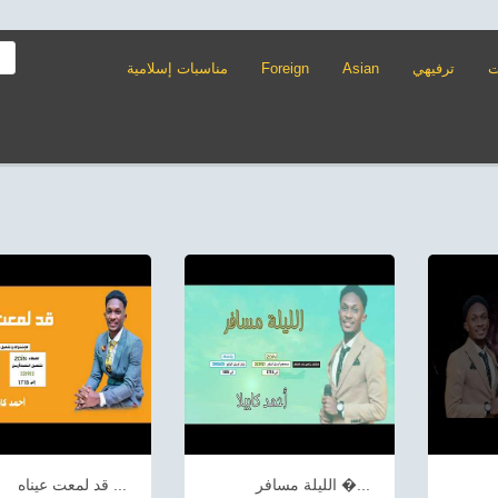
ت
ترفيهي
Asian
Foreign
مناسبات إسلامية
الليلة مسافر �...
قد لمعت عيناه ...