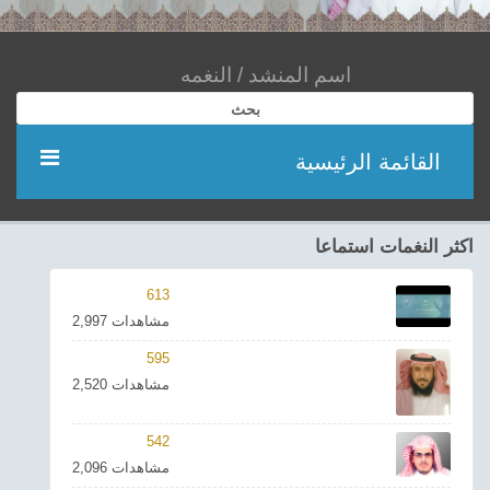
بحث
القائمة الرئيسية
مؤديين
اكثر النغمات استماعا
شعر
613
2,997 مشاهدات
اناشيد
595
2,520 مشاهدات
ادعية
542
احدث الفيديوهات
2,096 مشاهدات