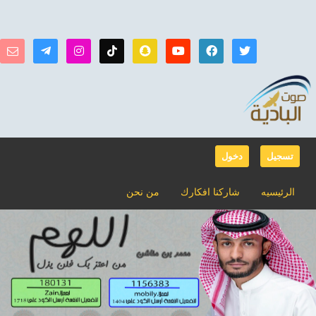
تسجيل
دخول
الرئيسيه
شاركنا افكارك
من نحن