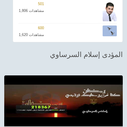
501
ترفيهي
1,806 مشاهدات
Asian
600
Foreign
1,620 مشاهدات
مناسبات إسلامية
المؤدى إسلام السرساوي
رياضي
Sudani tones