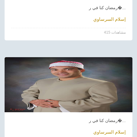
رمضان كنا في ر�...
إسلام السرساوي
415 مشاهدات
رمضان كنا في ر�...
إسلام السرساوي