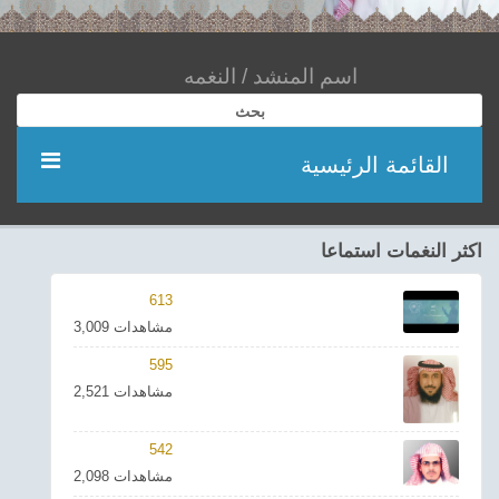
بحث
القائمة الرئيسية
مؤديين
اكثر النغمات استماعا
شعر
613
3,009 مشاهدات
اناشيد
595
2,521 مشاهدات
ادعية
542
احدث الفيديوهات
2,098 مشاهدات