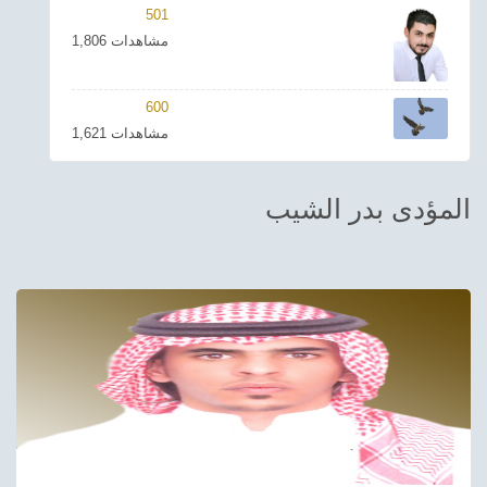
501
ترفيهي
1,806 مشاهدات
Asian
600
Foreign
1,621 مشاهدات
مناسبات إسلامية
المؤدى بدر الشيب
رياضي
Sudani tones