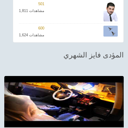
501
ترفيهي
1,811 مشاهدات
Asian
600
Foreign
1,624 مشاهدات
مناسبات إسلامية
المؤدى فايز الشهري
رياضي
Sudani tones