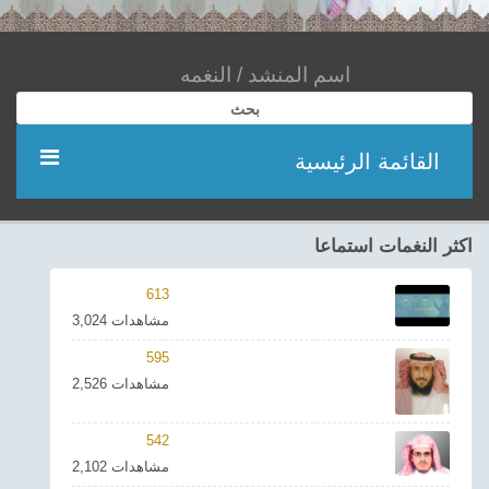
بحث
القائمة الرئيسية
مؤديين
اكثر النغمات استماعا
شعر
613
3,024 مشاهدات
اناشيد
595
2,526 مشاهدات
ادعية
542
احدث الفيديوهات
2,102 مشاهدات