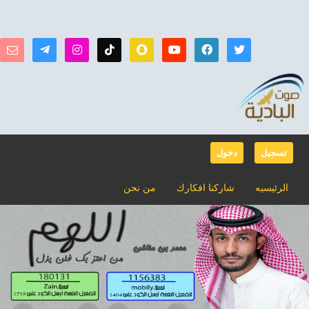
تسجيل
دخول
الرئيسيه
شاركنا افكارك
من نحن