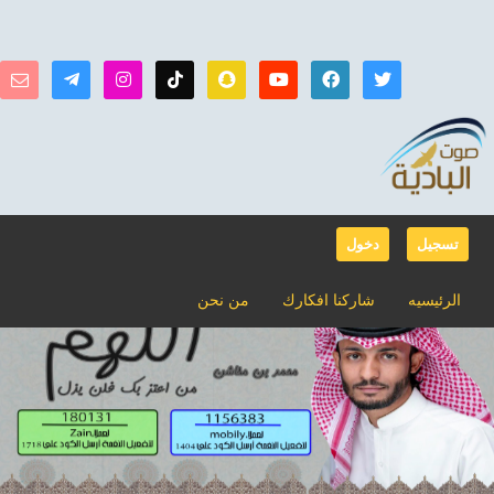
تسجيل
دخول
الرئيسيه
شاركنا افكارك
من نحن