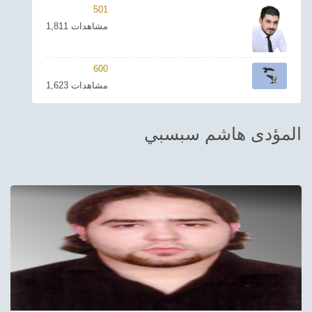
501
ترفيهي
1,811 مشاهدات
Asian
600
Foreign
1,623 مشاهدات
مناسبات إسلامية
المؤدى هاشم سبسبي
رياضي
Sudani tones