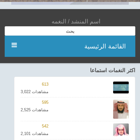
بحث
القائمة الرئيسية
مؤديين
اكثر النغمات استماعا
شعر
613
3,022 مشاهدات
اناشيد
595
2,525 مشاهدات
ادعية
542
احدث الفيديوهات
2,101 مشاهدات