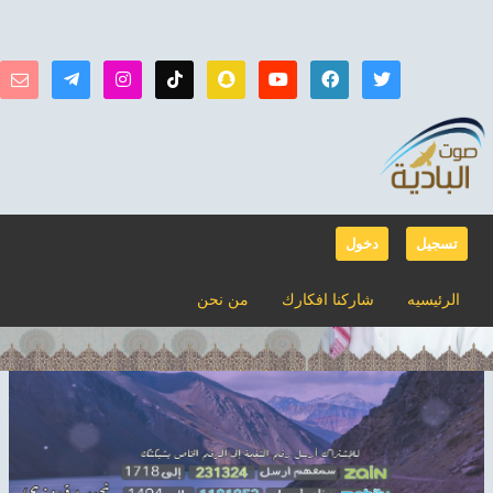
تسجيل
دخول
الرئيسيه
شاركنا افكارك
من نحن