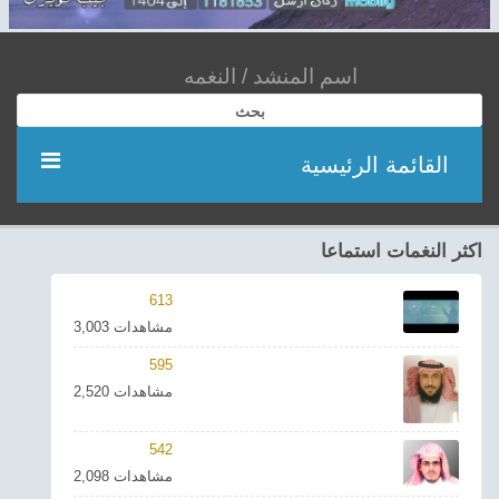
بحث
القائمة الرئيسية
مؤديين
اكثر النغمات استماعا
شعر
613
3,003 مشاهدات
اناشيد
595
2,520 مشاهدات
ادعية
542
احدث الفيديوهات
2,098 مشاهدات