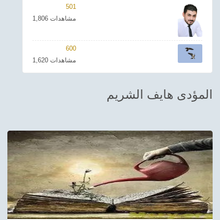
501
ترفيهي
1,806 مشاهدات
Asian
600
Foreign
1,620 مشاهدات
مناسبات إسلامية
المؤدى هايف الشريم
رياضي
Sudani tones