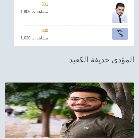
501
ترفيهي
1,806 مشاهدات
Asian
600
Foreign
1,620 مشاهدات
مناسبات إسلامية
المؤدى حذيفة الكعيد
رياضي
Sudani tones