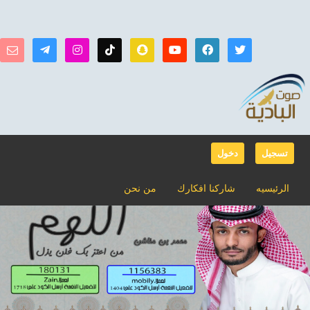
تسجيل
دخول
الرئيسيه
شاركنا افكارك
من نحن