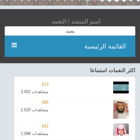
بحث
القائمة الرئيسية
مؤديين
اكثر النغمات استماعا
شعر
613
3,002 مشاهدات
اناشيد
595
2,520 مشاهدات
ادعية
542
احدث الفيديوهات
2,098 مشاهدات