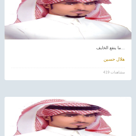
ما ينفع الخايف...
هلال حسين
419 مشاهدات