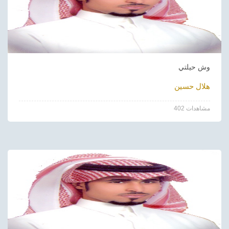
وش حيلتي
هلال حسين
402 مشاهدات