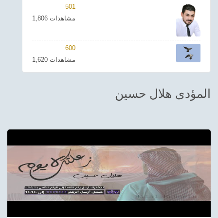
501
ترفيهي
1,806 مشاهدات
Asian
600
Foreign
1,620 مشاهدات
مناسبات إسلامية
المؤدى هلال حسين
رياضي
Sudani tones