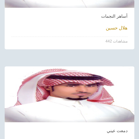
أساهر النجمات
هلال حسين
442 مشاهدات
دمعت عيني