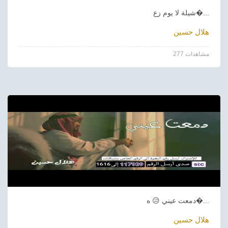
شيلة لا يوم زع�...
هلال حسين
277 مشاهدات
دمعت عيني 😥 ه�...
هلال حسين