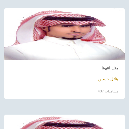
منك انتهينا
هلال حسين
437 مشاهدات