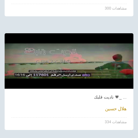
300 مشاهدات
ناديت قلبك 💗_ ...
هلال حسين
334 مشاهدات