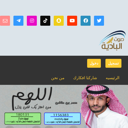
تسجيل
دخول
الرئيسيه
شاركنا افكارك
من نحن