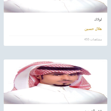
لولاك
هلال حسين
455 مشاهدات
فخر العروبه