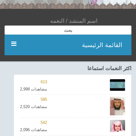
بحث
القائمة الرئيسية
مؤديين
اكثر النغمات استماعا
شعر
613
2,998 مشاهدات
اناشيد
595
2,520 مشاهدات
ادعية
542
احدث الفيديوهات
2,096 مشاهدات