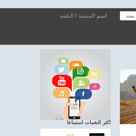
بحث
اكثر النغمات استماعا
613