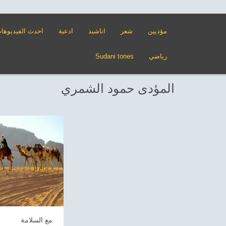
مؤديين
شعر
اناشيد
ادعية
احدث الفيديوها
رياضي
Sudani tones
المؤدى حمود الشمري
مع السلامة