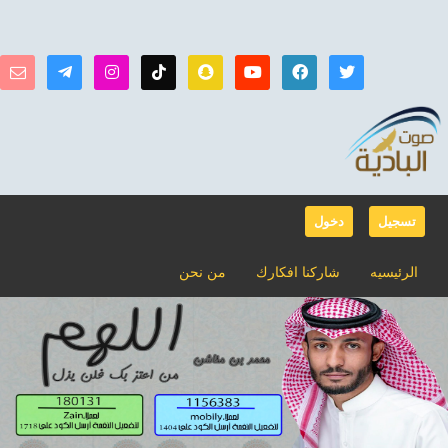
تسجيل
دخول
الرئيسيه
شاركنا افكارك
من نحن