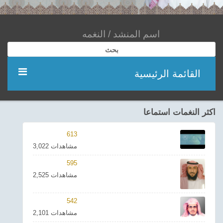
بحث
القائمة الرئيسية
مؤديين
اكثر النغمات استماعا
شعر
613
3,022 مشاهدات
اناشيد
595
2,525 مشاهدات
ادعية
542
احدث الفيديوهات
2,101 مشاهدات