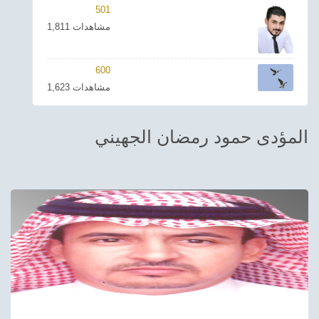
501
ترفيهي
1,811 مشاهدات
Asian
600
Foreign
1,623 مشاهدات
مناسبات إسلامية
المؤدى حمود رمضان الجهيني
رياضي
Sudani tones