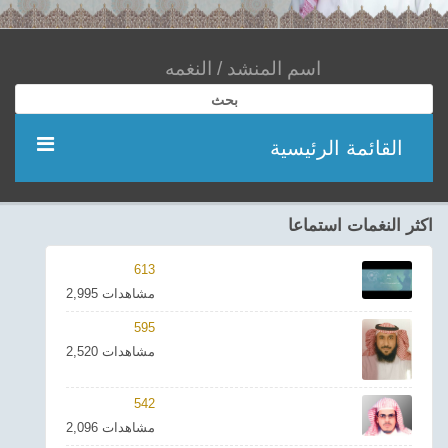
بحث
القائمة الرئيسية
مؤديين
اكثر النغمات استماعا
شعر
613
2,995 مشاهدات
اناشيد
595
2,520 مشاهدات
ادعية
542
احدث الفيديوهات
2,096 مشاهدات