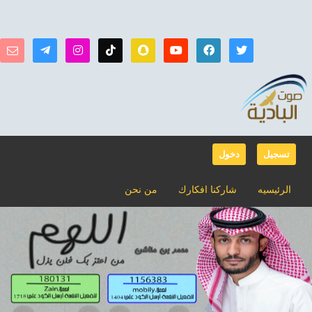
تسجيل
دخول
الرئيسيه
شاركنا افكارك
من نحن