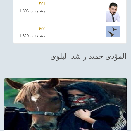
501
ترفيهي
1,806 مشاهدات
Asian
600
Foreign
1,620 مشاهدات
مناسبات إسلامية
المؤدى حميد راشد البلوى
رياضي
Sudani tones