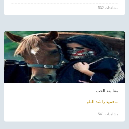
532 مشاهدات
منتا بقد الحب
حميد راشد البلو...
541 مشاهدات