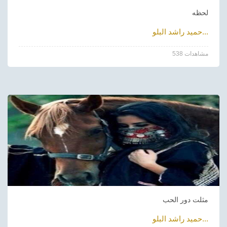
لحظه
حميد راشد البلو...
538 مشاهدات
مثلت دور الحب
حميد راشد البلو...