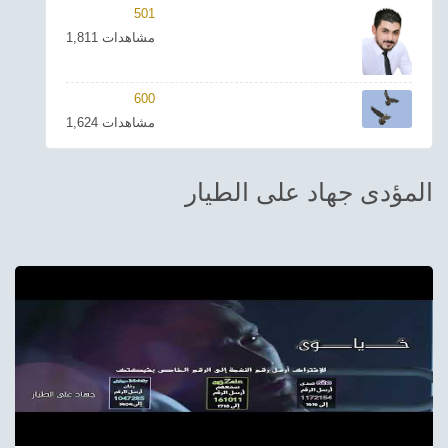
501
ترفيهي
1,811 مشاهدات
Asian
600
Foreign
1,624 مشاهدات
مناسبات إسلامية
المؤدى جهاد على الطيار
رياضي
Sudani tones