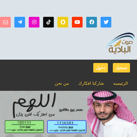
تسجيل
دخول
الرئيسيه
شاركنا افكارك
من نحن