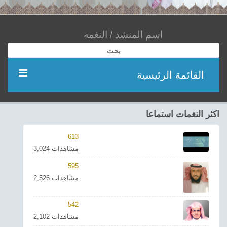
بحث
القائمة الرئيسية
مؤديين
اكثر النغمات استماعا
شعر
613
3,024 مشاهدات
اناشيد
595
2,526 مشاهدات
ادعية
542
احدث الفيديوهات
2,102 مشاهدات