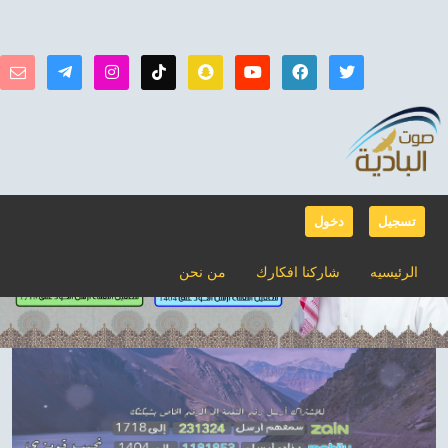
تسجيل
دخول
الرئيسيه
شاركنا افكارك
من نحن