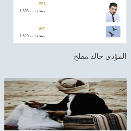
501
ترفيهي
1,806 مشاهدات
Asian
600
Foreign
1,620 مشاهدات
مناسبات إسلامية
المؤدى خالد مفلح
رياضي
Sudani tones