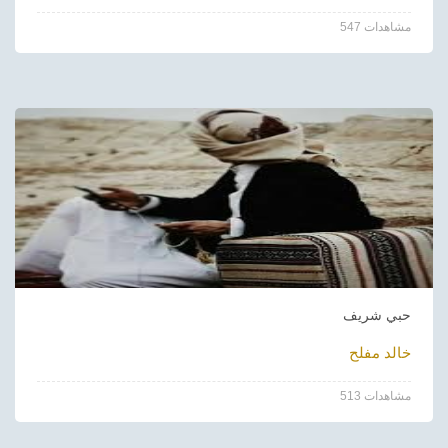
547 مشاهدات
حبي شريف
خالد مفلح
513 مشاهدات