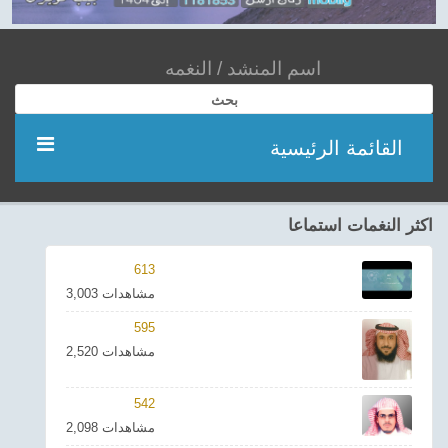
بحث
القائمة الرئيسية
مؤديين
اكثر النغمات استماعا
شعر
613
3,003 مشاهدات
اناشيد
595
2,520 مشاهدات
ادعية
542
احدث الفيديوهات
2,098 مشاهدات