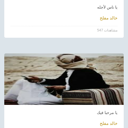
يا ناس لأجله
خالد مفلح
547 مشاهدات
يا مرحبا فيك
خالد مفلح