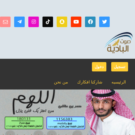
تسجيل
دخول
الرئيسيه
شاركنا افكارك
من نحن