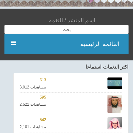
بحث
القائمة الرئيسية
مؤديين
اكثر النغمات استماعا
شعر
613
3,012 مشاهدات
اناشيد
595
2,521 مشاهدات
ادعية
542
احدث الفيديوهات
2,101 مشاهدات