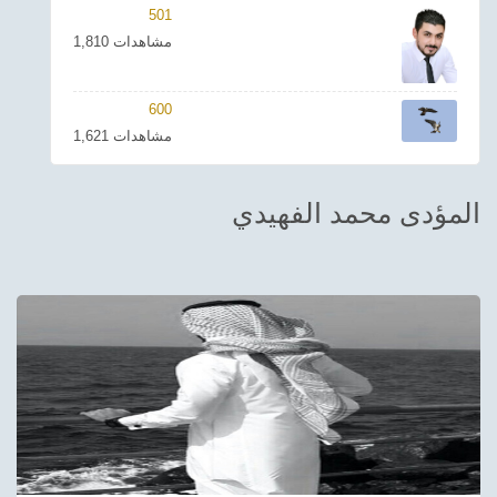
501
ترفيهي
1,810 مشاهدات
Asian
600
Foreign
1,621 مشاهدات
مناسبات إسلامية
المؤدى محمد الفهيدي
رياضي
Sudani tones