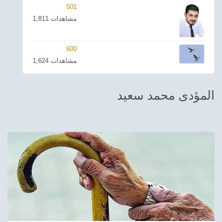
501
ترفيهي
1,811 مشاهدات
Asian
600
Foreign
1,624 مشاهدات
مناسبات إسلامية
المؤدى محمد سعيد
رياضي
Sudani tones