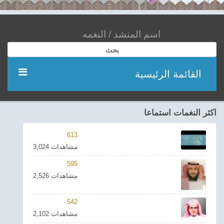
بحث
القائمة الرئيسية
مؤديين
اكثر النغمات استماعا
شعر
613
3,024 مشاهدات
اناشيد
595
2,526 مشاهدات
ادعية
542
احدث الفيديوهات
2,102 مشاهدات