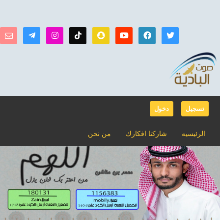
تسجيل
دخول
الرئيسيه
شاركنا افكارك
من نحن