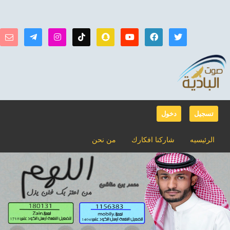
تسجيل
دخول
الرئيسيه
شاركنا افكارك
من نحن