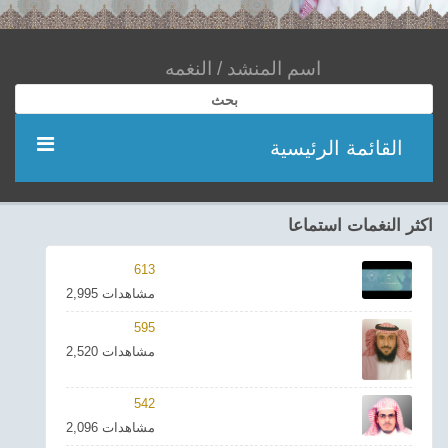
بحث
القائمة الرئيسية
مؤديين
اكثر النغمات استماعا
شعر
613
2,995 مشاهدات
اناشيد
595
2,520 مشاهدات
ادعية
542
احدث الفيديوهات
2,096 مشاهدات