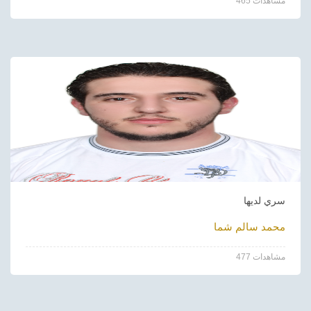
465 مشاهدات
سري لديها
محمد سالم شما
477 مشاهدات