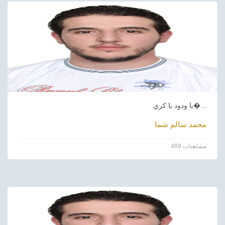
يا ودود يا كري�...
محمد سالم شما
489 مشاهدات