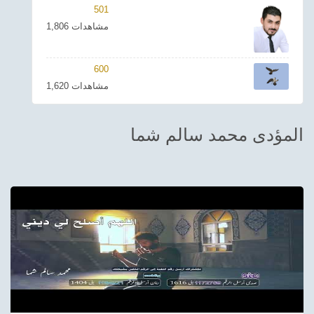
501
ترفيهي
1,806 مشاهدات
Asian
600
Foreign
1,620 مشاهدات
مناسبات إسلامية
المؤدى محمد سالم شما
رياضي
Sudani tones