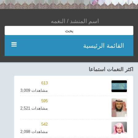
بحث
القائمة الرئيسية
مؤديين
اكثر النغمات استماعا
شعر
613
3,009 مشاهدات
اناشيد
595
2,521 مشاهدات
ادعية
542
احدث الفيديوهات
2,098 مشاهدات