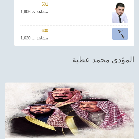
501
ترفيهي
1,806 مشاهدات
Asian
600
Foreign
1,620 مشاهدات
مناسبات إسلامية
المؤدى محمد عطية
رياضي
Sudani tones