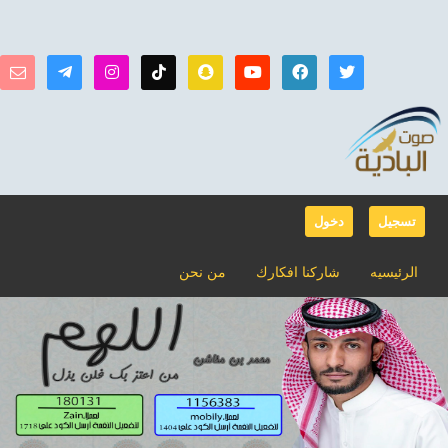
تسجيل
دخول
الرئيسيه
شاركنا افكارك
من نحن