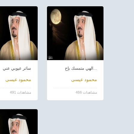
الهي متمسك بإح...
ساتر عيوبي عني
محمود عيسى
محمود عيسى
466 مشاهدات
491 مشاهدات