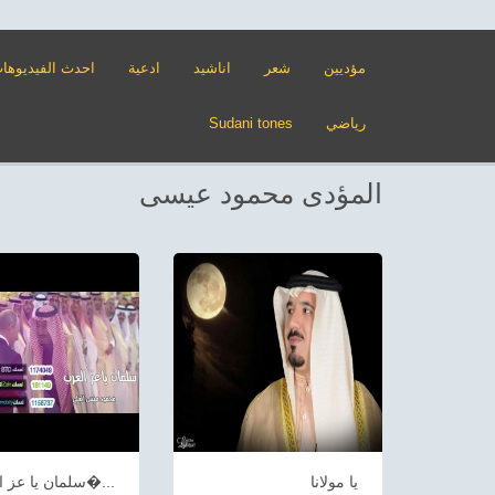
مؤديين
شعر
اناشيد
ادعية
احدث الفيديوها
رياضي
Sudani tones
المؤدى محمود عيسى
يا مولانا
سلمان يا عز ال�...