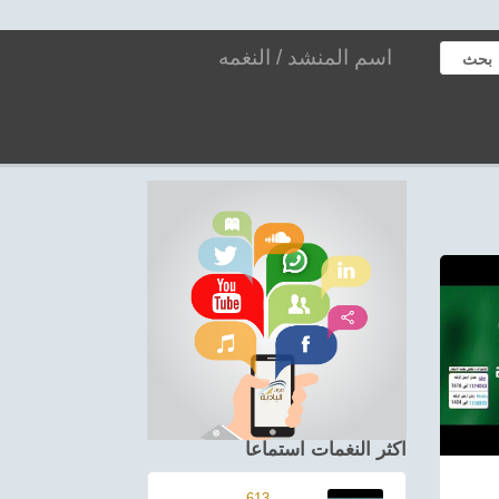
بحث
اكثر النغمات استماعا
613