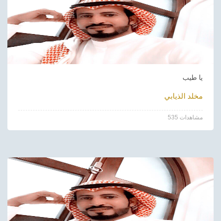
يا طيب
مخلد الذيابي
535 مشاهدات