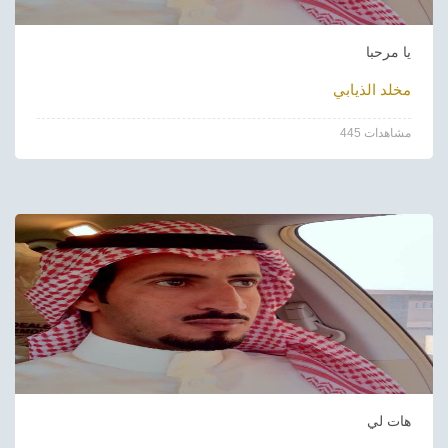
يا مرحبا
مخلد الذيابي
445 مشاهدات
هات لي