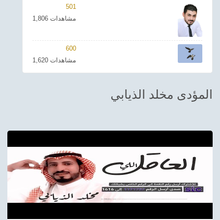
501
ترفيهي
1,806 مشاهدات
Asian
600
Foreign
1,620 مشاهدات
مناسبات إسلامية
المؤدى مخلد الذيابي
رياضي
Sudani tones