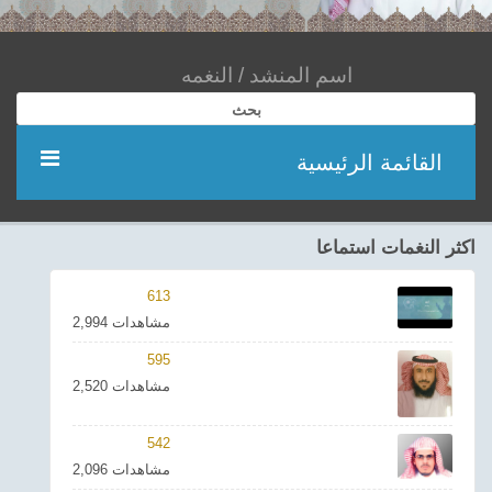
بحث
القائمة الرئيسية
مؤديين
اكثر النغمات استماعا
شعر
613
2,994 مشاهدات
اناشيد
595
2,520 مشاهدات
ادعية
542
احدث الفيديوهات
2,096 مشاهدات