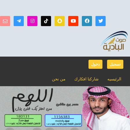
تسجيل
دخول
الرئيسيه
شاركنا افكارك
من نحن