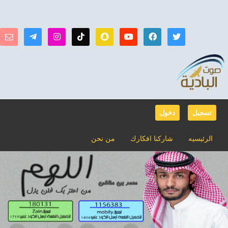
تسجيل
دخول
الرئيسيه
شاركنا افكارك
من نحن