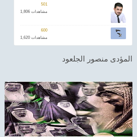
501
ترفيهي
1,806 مشاهدات
Asian
600
Foreign
1,620 مشاهدات
مناسبات إسلامية
المؤدى منصور الجلعود
رياضي
Sudani tones