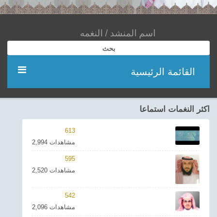
بحث
القائمة الرئيسية
مؤديين
اكثر النغمات استماعا
شعر
613
2,994 مشاهدات
اناشيد
595
2,520 مشاهدات
ادعية
542
احدث الفيديوهات
2,096 مشاهدات