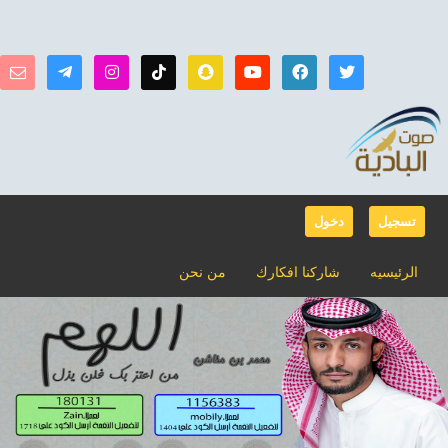
تسجيل
دخول
الرئيسيه
شاركنا افكارك
من نحن