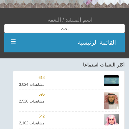
بحث
القائمة الرئيسية
مؤديين
اكثر النغمات استماعا
شعر
613
3,024 مشاهدات
اناشيد
595
2,526 مشاهدات
ادعية
542
احدث الفيديوهات
2,102 مشاهدات