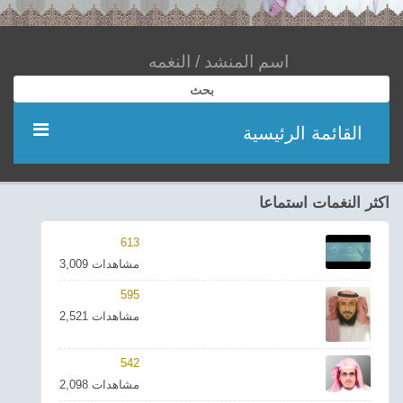
بحث
القائمة الرئيسية
مؤديين
اكثر النغمات استماعا
شعر
613
3,009 مشاهدات
اناشيد
595
2,521 مشاهدات
ادعية
542
احدث الفيديوهات
2,098 مشاهدات