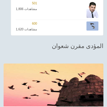
501
ترفيهي
1,806 مشاهدات
Asian
600
Foreign
1,620 مشاهدات
مناسبات إسلامية
المؤدى مقرن شعوان
رياضي
Sudani tones