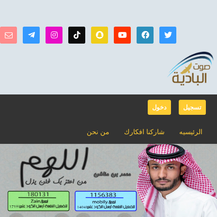
تسجيل
دخول
الرئيسيه
شاركنا افكارك
من نحن