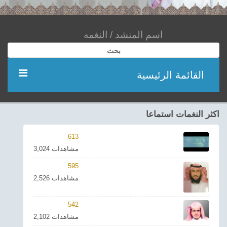
بحث
القائمة الرئيسية
مؤديين
اكثر النغمات استماعا
شعر
613
3,024 مشاهدات
اناشيد
595
2,526 مشاهدات
ادعية
542
احدث الفيديوهات
2,102 مشاهدات