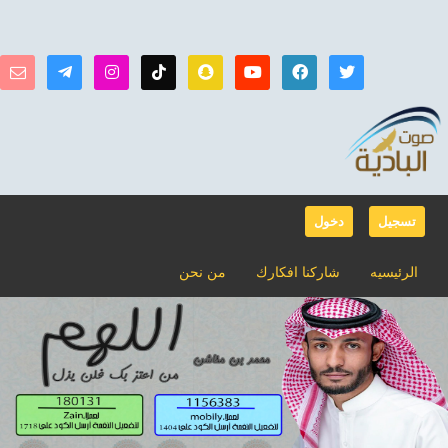
تسجيل
دخول
الرئيسيه
شاركنا افكارك
من نحن