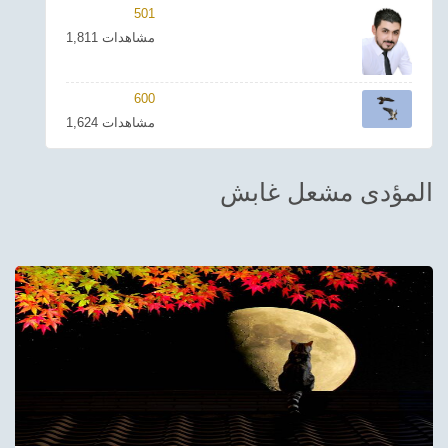
501
ترفيهي
1,811 مشاهدات
Asian
600
Foreign
1,624 مشاهدات
مناسبات إسلامية
المؤدى مشعل غابش
رياضي
Sudani tones