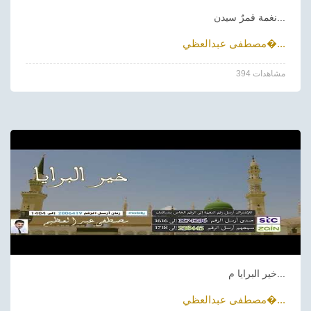
نغمة قمرٌ سيدن...
مصطفى عبدالعظي�...
394 مشاهدات
خير البرايا م...
مصطفى عبدالعظي�...