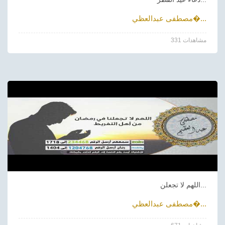
مصطفى عبدالعظي�...
331 مشاهدات
اللهم لا تجعلن...
مصطفى عبدالعظي�...