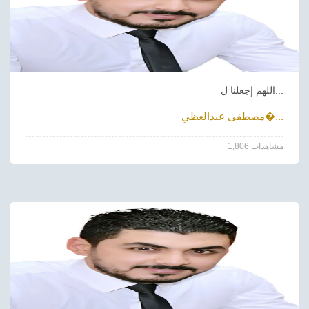
اللهم إجعلنا ل...
مصطفى عبدالعظي�...
1,806 مشاهدات