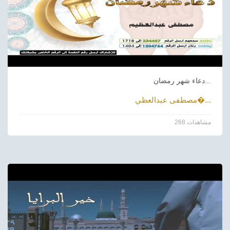
دعاء شهر رمضان...
مصطفى عبدالعظي�...
268 مشاهدات