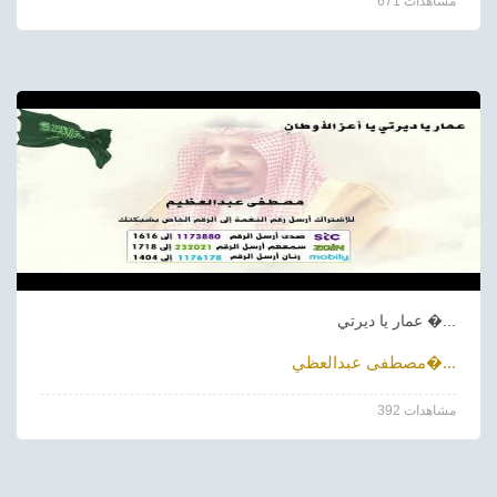
671 مشاهدات
عمار يا ديرتي �...
مصطفى عبدالعظي�...
392 مشاهدات