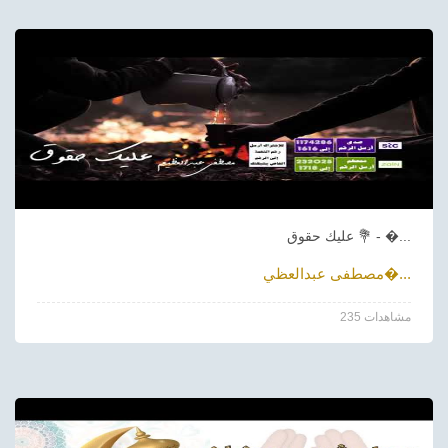
عليك حقوق 💐 - �...
مصطفى عبدالعظي�...
235 مشاهدات