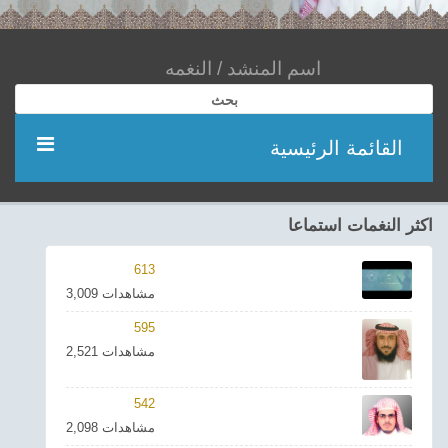
بحث
القائمة الرئيسية
مؤديين
اكثر النغمات استماعا
شعر
613
3,009 مشاهدات
اناشيد
595
2,521 مشاهدات
ادعية
542
احدث الفيديوهات
2,098 مشاهدات