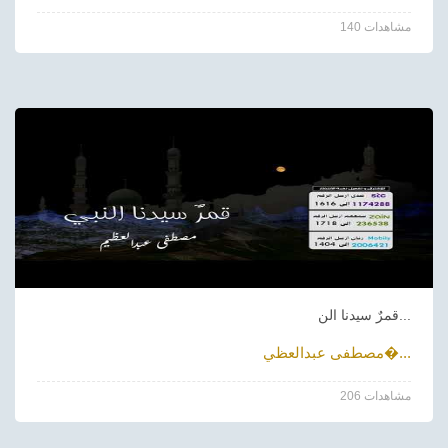
140 مشاهدات
قمرٌ سيدنا الن...
مصطفى عبدالعظي�...
206 مشاهدات