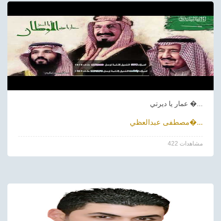
عمار يا ديرتي �...
مصطفى عبدالعظي�...
422 مشاهدات