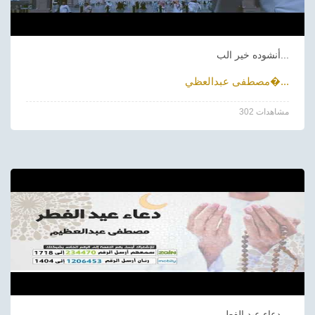
أنشوده خير الب...
مصطفى عبدالعظي�...
302 مشاهدات
دعاء عيد الفطر...