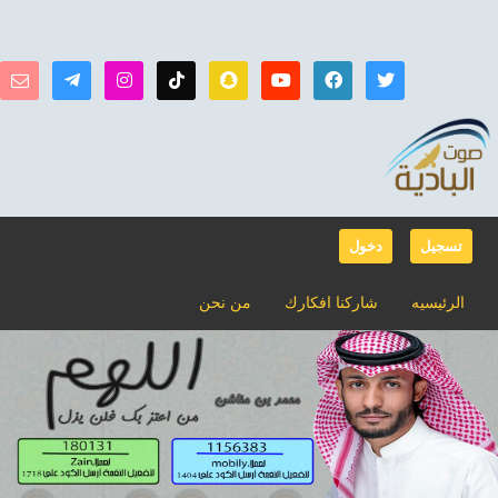
تسجيل
دخول
الرئيسيه
شاركنا افكارك
من نحن