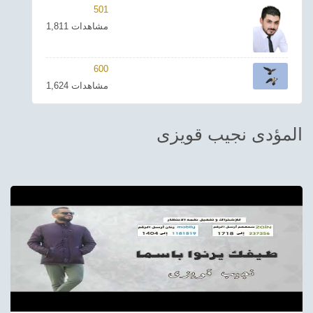
501
ترفيهي
1,811 مشاهدات
Asian
600
Foreign
1,624 مشاهدات
مناسبات إسلامية
المؤدى نجيب قويزى
رياضي
Sudani tones