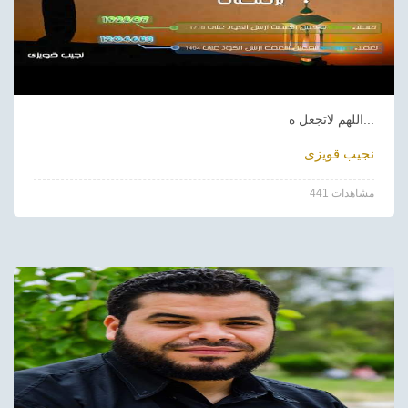
اللهم لاتجعل ه...
نجيب قويزى
441 مشاهدات