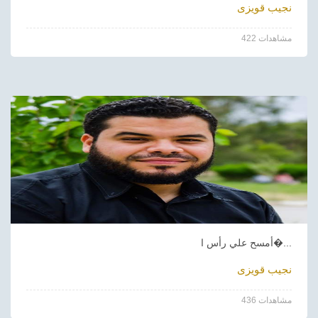
نجيب قويزى
422 مشاهدات
أمسح علي رأس ا�...
نجيب قويزى
436 مشاهدات