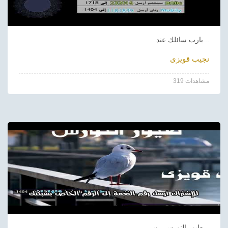
يارب سائلك عند...
نجيب قويزى
319 مشاهدات
طيور النورس - ن...