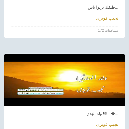
طيفك يرنوا باس...
نجيب قويزى
172 مشاهدات
ولد الهدي 🎼 - �...
نجيب قويزى