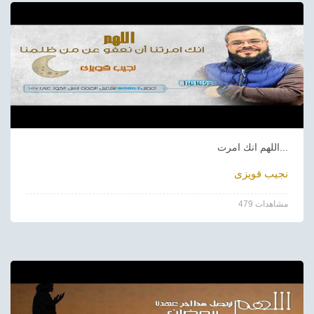
اللهم انك امرت...
نجيب قويزى
479 مشاهدات