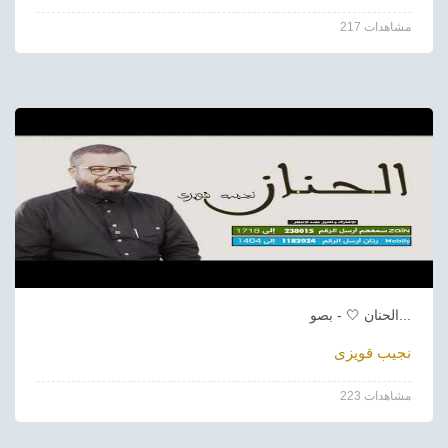
217 مشاهدات
الحنان 🤍 - بصو...
نجيب قويزى
223 مشاهدات