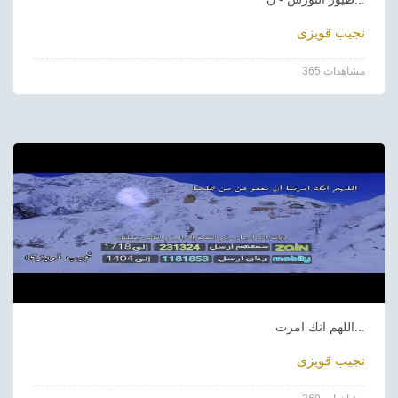
نجيب قويزى
365 مشاهدات
اللهم انك امرت...
نجيب قويزى