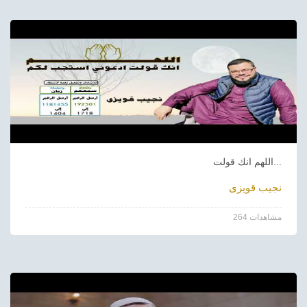
اللهم انك قولت...
نجيب قويزى
264 مشاهدات