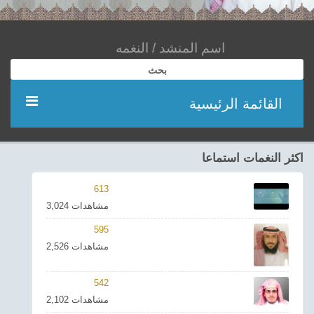
بحث
القائمة الرئيسية
مؤديين
اكثر النغمات استماعا
شعر
613
3,024 مشاهدات
اناشيد
595
2,526 مشاهدات
ادعية
542
احدث الفيديوهات
2,102 مشاهدات