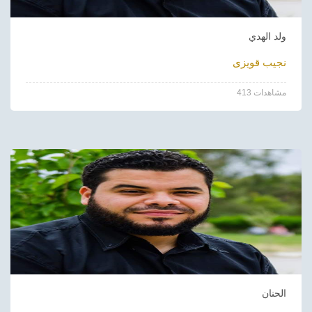
ولد الهدي
نجيب قويزى
413 مشاهدات
الحنان