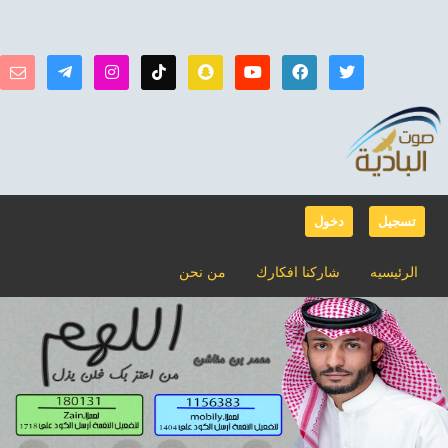
تسجيل
دخول
الرئيسيه
شاركنا افكارك
من نحن