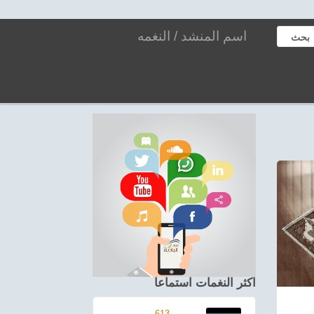
بحث
اكثر النغمات استماعا
613