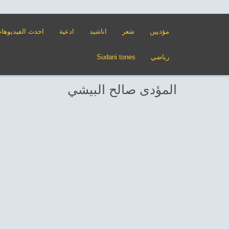
مؤديين
شعر
اناشيد
ادعية
احدث الفيديوها
رياضي
Sudani tones
المؤدى صالح البيشي